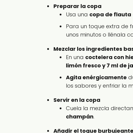
Preparar la copa
Usa una
copa de flauta
Para un toque extra de f
unos minutos o llénala co
Mezclar los ingredientes ba
En una
coctelera con hi
limón fresco y 7 ml de 
Agita enérgicamente
du
los sabores y enfriar la 
Servir en la copa
Cuela la mezcla directam
champán
.
Añadir el toque burbujeant