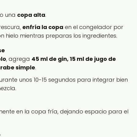
o una
copa alta
.
rescura,
enfría la copa
en el congelador por
n hielo mientras preparas los ingredientes.
se
elo
, agrega
45 ml de gin, 15 ml de jugo de
jarabe simple
.
rante unos 10-15 segundos para integrar bien
mezcla.
ente en la copa fría, dejando espacio para el
e