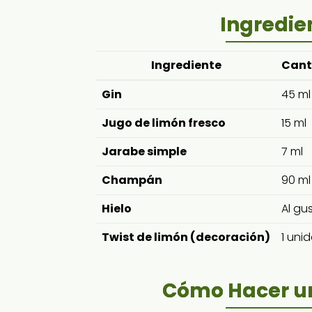
Ingredie
Ingrediente
Cant
Gin
45 ml
Jugo de limón fresco
15 ml
Jarabe simple
7 ml
Champán
90 ml
Hielo
Al gu
Twist de limón (decoración)
1 uni
Cómo Hacer un