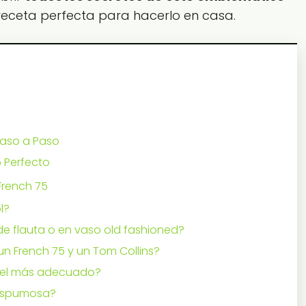
a receta perfecta para hacerlo en casa.
Paso a Paso
 Perfecto
French 75
l?
 de flauta o en vaso old fashioned?
un French 75 y un Tom Collins?
 el más adecuado?
 espumosa?