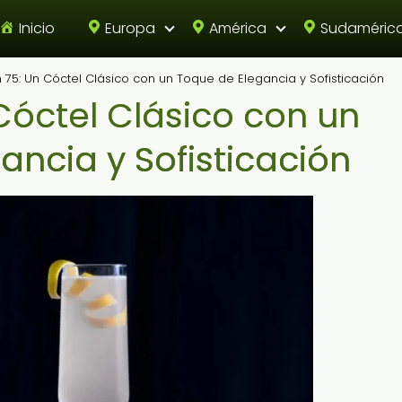
Inicio
Europa
América
Sudaméric
 75: Un Cóctel Clásico con un Toque de Elegancia y Sofisticación
Cóctel Clásico con un
ancia y Sofisticación