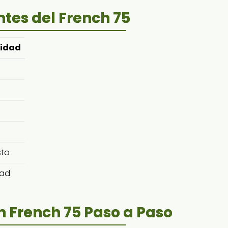
ntes del French 75
idad
sto
dad
 French 75 Paso a Paso