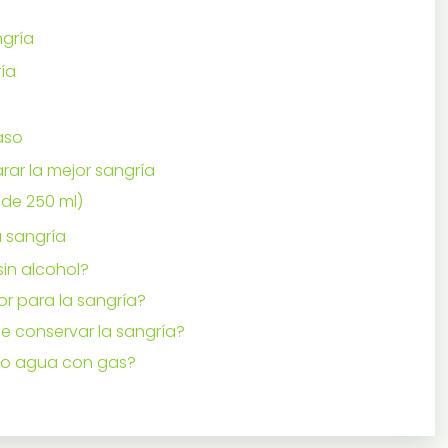
ngría
ría
aso
rar la mejor sangría
 de 250 ml)
a sangría
sin alcohol?
or para la sangría?
e conservar la sangría?
a o agua con gas?