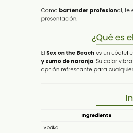
Como
bartender profesion
al, te
presentación.
¿Qué es e
El
Sex on the Beach
es un cóctel 
y zumo de naranja
. Su color vibr
opción refrescante para cualquier
I
Ingrediente
Vodka