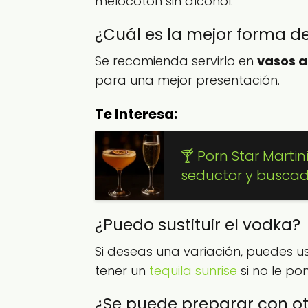
melocotón sin alcohol.
¿Cuál es la mejor forma de
Se recomienda servirlo en
vasos a
para una mejor presentación.
Te Interesa:
🍸 Porn Star Martin
seductor y busca
¿Puedo sustituir el vodka?
Si deseas una variación, puedes u
tener un
tequila sunrise
si no le po
¿Se puede preparar con ot