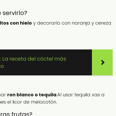
 servirlo?
ltos con hielo
y decorarlo con naranja y cereza
i: La receta del cóctel más
do
sar
ron blanco o tequila
.Al usar tequila vas a
nes el licor de melocotón.
ras frutas?