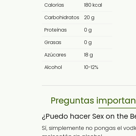
Calorías
180 kcal
Carbohidratos
20 g
Proteínas
0 g
Grasas
0 g
Azúcares
18 g
Alcohol
10-12%
Preguntas important
¿Puedo hacer Sex on the B
Sí, simplemente no pongas el vodka